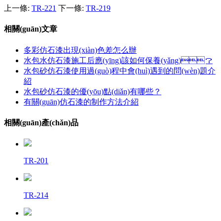
上一條:
TR-221
下一條:
TR-219
相關(guān)文章
多彩仿石漆出現(xiàn)色差怎么辦
水包水仿石漆施工后應(yīng)該如何保養(yǎng)？
水包砂仿石漆使用過(guò)程中會(huì)遇到的問(wèn)題介
紹
水包砂仿石漆的優(yōu)點(diǎn)有哪些？
有關(guān)仿石漆的制作方法介紹
相關(guān)產(chǎn)品
TR-201
TR-214