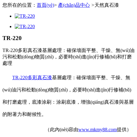
您所在的位置：
首頁(yè)
>
產(chǎn)品中心
>
天然真石漆
TR-220
TR-220多彩真石漆基層處理：確保墻面平整、干燥、無(wú)油
污和松動(dòng)物質(zhì)，必要時(shí)進(jìn)行修補(bǔ)和打磨
處理
TR-220多彩真石漆
基層處理：確保墻面平整、干燥、無
(wú)油污和松動(dòng)物質(zhì)，必要時(shí)進(jìn)行修補(bǔ)
和打磨處理，底漆涂刷：涂刷底漆，增強(qiáng)真石漆與基層
的附著力和耐候性。
（此內(nèi)容由
www.mkmy88.com
提供）