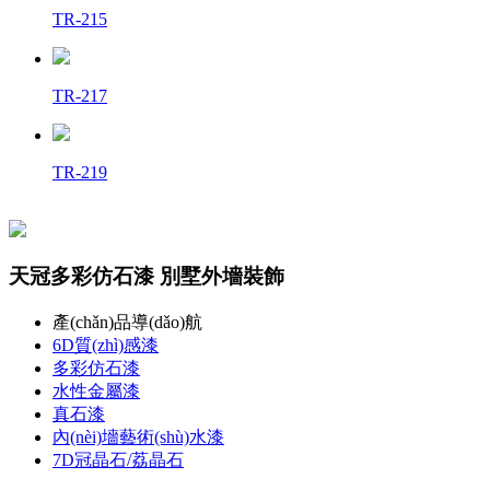
TR-215
TR-217
TR-219
天冠多彩仿石漆 別墅外墻裝飾
產(chǎn)品導(dǎo)航
6D質(zhì)感漆
多彩仿石漆
水性金屬漆
真石漆
內(nèi)墻藝術(shù)水漆
7D冠晶石/荔晶石