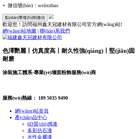
+
微信號(hào)：
weiixnhao
點(diǎn)擊復(fù)制微信
歡迎您！訪問福州鑫天冠建材有限公司官方網(wǎng)站!
網(wǎng)站地圖
|
聯(lián)系我們
色澤艷麗丨仿真度高丨耐久性強(qiáng)丨堅(jiān)固
耐磨
涂裝施工體系·專業(yè)墻面粉飾服務(wù)商
服務(wù)熱線：
189 5035 9490
網(wǎng)站首頁
產(chǎn)品中心
6D質(zhì)感漆
多彩仿石漆
水性金屬漆