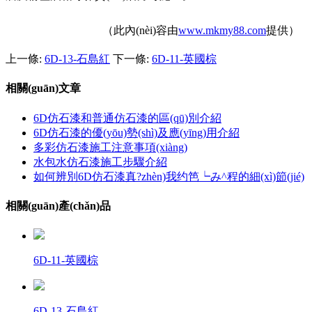
（此內(nèi)容由
www.mkmy88.com
提供）
上一條:
6D-13-石島紅
下一條:
6D-11-英國棕
相關(guān)文章
6D仿石漆和普通仿石漆的區(qū)別介紹
6D仿石漆的優(yōu)勢(shì)及應(yīng)用介紹
多彩仿石漆施工注意事項(xiàng)
水包水仿石漆施工步驟介紹
如何辨別6D仿石漆真?zhèn)我约笆┕み^程的細(xì)節(jié)
相關(guān)產(chǎn)品
6D-11-英國棕
6D-13-石島紅