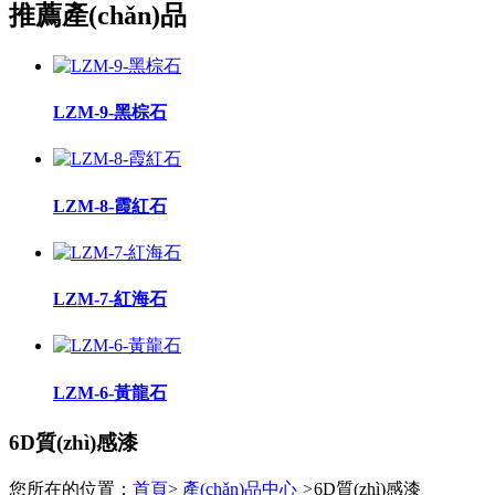
推薦產(chǎn)品
LZM-9-黑棕石
LZM-8-霞紅石
LZM-7-紅海石
LZM-6-黃龍石
6D質(zhì)感漆
您所在的位置：
首頁
>
產(chǎn)品中心
>
6D質(zhì)感漆