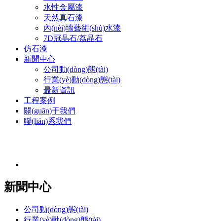
水性金屬漆
天然真石漆
內(nèi)墻藝術(shù)水漆
7D冠晶石/荔晶石
仿石漆
新聞中心
公司動(dòng)態(tài)
行業(yè)動(dòng)態(tài)
最新資訊
工程案例
關(guān)于我們
聯(lián)系我們
新聞中心
公司動(dòng)態(tài)
行業(yè)動(dòng)態(tài)