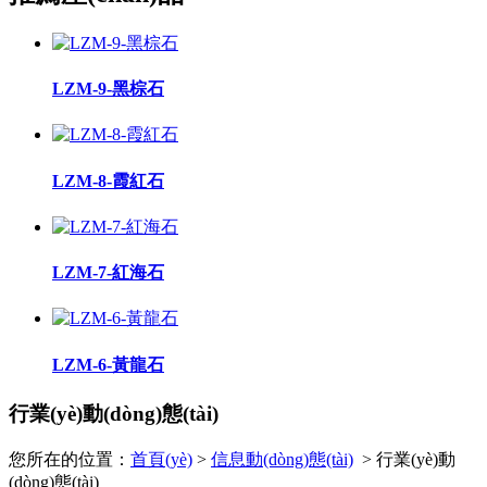
LZM-9-黑棕石
LZM-8-霞紅石
LZM-7-紅海石
LZM-6-黃龍石
行業(yè)動(dòng)態(tài)
您所在的位置：
首頁(yè)
>
信息動(dòng)態(tài)
> 行業(yè)動
(dòng)態(tài)