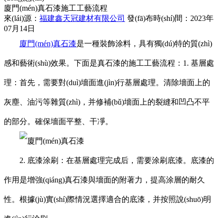
廈門(mén)真石漆施工工藝流程
來(lái)源：
福建鑫天冠建材有限公司
發(fā)布時(shí)間：2023年
07月14日
廈門(mén)真石漆
是一種裝飾涂料，具有獨(dú)特的質(zhì)
感和藝術(shù)效果。下面是真石漆的施工工藝流程：1. 基層處
理：首先，需要對(duì)墻面進(jìn)行基層處理。清除墻面上的
灰塵、油污等雜質(zhì)，并修補(bǔ)墻面上的裂縫和凹凸不平
的部分。確保墻面平整、干凈。
2. 底漆涂刷：在基層處理完成后，需要涂刷底漆。底漆的
作用是增強(qiáng)真石漆與墻面的附著力，提高涂層的耐久
性。根據(jù)實(shí)際情況選擇適合的底漆，并按照說(shuō)明