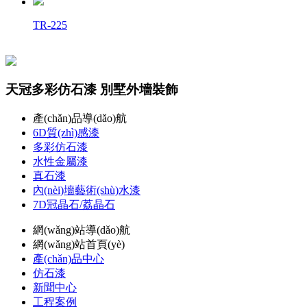
TR-225
天冠多彩仿石漆 別墅外墻裝飾
產(chǎn)品導(dǎo)航
6D質(zhì)感漆
多彩仿石漆
水性金屬漆
真石漆
內(nèi)墻藝術(shù)水漆
7D冠晶石/荔晶石
網(wǎng)站導(dǎo)航
網(wǎng)站首頁(yè)
產(chǎn)品中心
仿石漆
新聞中心
工程案例