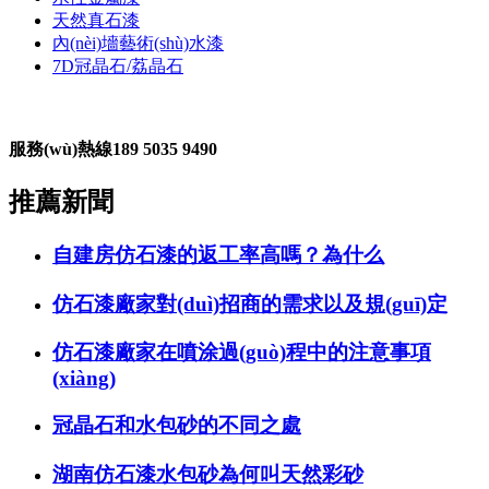
天然真石漆
內(nèi)墻藝術(shù)水漆
7D冠晶石/荔晶石
服務(wù)熱線
189 5035 9490
推薦新聞
自建房仿石漆的返工率高嗎？為什么
仿石漆廠家對(duì)招商的需求以及規(guī)定
仿石漆廠家在噴涂過(guò)程中的注意事項
(xiàng)
冠晶石和水包砂的不同之處
湖南仿石漆水包砂為何叫天然彩砂