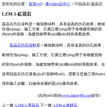
您所在的位置：
首頁(yè)
>
產(chǎn)品中心
>
7D冠晶石/荔晶石
LZM-5-紅花石
荔晶石仿石涂料是一種裝飾涂料，具有逼真的仿石效果，耐候
性強(qiáng)，施工方便。它廣泛應(yīng)用于各種建筑物的室
內(nèi)外裝飾，為建筑物帶來(lái)獨(dú)特的美觀效果。
荔晶石仿石涂料
是一種裝飾涂料，具有逼真的仿石效果，
耐候性強(qiáng)，施工方便。它廣泛應(yīng)用于各種建筑物
的室內(nèi)外裝飾，為建筑物帶來(lái)獨(dú)特的美觀效果。在
使用冠晶石仿石漆進(jìn)行裝飾時(shí)，需要注意施工環(huán)
境和施工步驟，以確保涂層的質(zhì)量和效果。
（此內(nèi)容由
www.mkmy88.com
提供）
上一條:
LZM-5-雪花石
下一條:
LZM-4-虎銹石