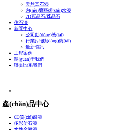
天然真石漆
內(nèi)墻藝術(shù)水漆
7D冠晶石/荔晶石
仿石漆
新聞中心
公司動(dòng)態(tài)
行業(yè)動(dòng)態(tài)
最新資訊
工程案例
關(guān)于我們
聯(lián)系我們
產(chǎn)品中心
6D質(zhì)感漆
多彩仿石漆
水性金屬漆